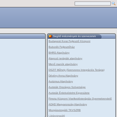
Segítő intézmények és szervezetek
Budapesti Korai Fejlesztő Központ
Buborék Fejlesztőház
BHRG Alapítvány
Alapozó terápiák alapítvány
Menő manók alapítvány
DSZIT Műhely (Szenzoros Integrációs Terápia)
Dévény Anna Alapítvány
Autizmus Alapítvány
Autisták Országos Szövetsége
Autisták Érdekvédelmi Egyesülete
Fimota Központ Viselkedésterápiás Gyermekrendelő
ADHD Magyarország Alapítvány
Mozgásvizsgáló TKVSZRB
Látásvizsgáló