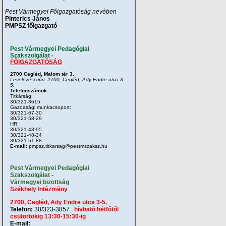
Pest Vármegyei Főigazgatóság nevében
Pinterics János
PMPSZ főigazgató
Pest Vármegyei Pedagógiai
Szakszolgálat -
FŐIGAZGATÓSÁG
2700 Cegléd, Malom tér 3.
Levelezési cím: 2700, Cegléd, Ady Endre utca 3-
5.
Telefonszámok:
Titkárság:
30/321-3615
Gazdasági munkacsoport:
30/321-67-30
30/321-58-29
HR:
30/321-43-95
30/321-48-34
30/321-51-88
E-mail:
pmpsz.titkarsag@pestmszaksz.hu
Pest Vármegyei Pedagógiai
Szakszolgálat -
Vármegyei bizottság
Székhely Intézmény
2700, Cegléd, Ady Endre utca 3-5.
Telefon:
30/323-3857
hívható hétfőtől
-
csütörtökig 13:30-15:30-ig
E-mail: