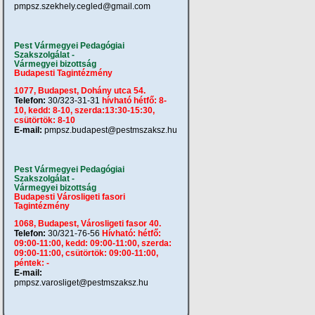
pmpsz.szekhely.cegled@gmail.com
Pest Vármegyei Pedagógiai
Szakszolgálat -
Vármegyei bizottság
Budapesti Tagintézmény
1077, Budapest, Dohány utca 54.
Telefon:
30/323-31-31
hívható hétfő: 8-
10, kedd: 8-10, szerda:13:30-15:30,
csütörtök: 8-10
E-mail:
pmpsz.budapest@pestmszaksz.hu
Pest Vármegyei Pedagógiai
Szakszolgálat -
Vármegyei bizottság
Budapesti Városligeti fasori
Tagintézmény
1068, Budapest, Városligeti fasor 40.
Telefon:
30/321-76-56
Hívható: hétfő:
09:00-11:00, kedd: 09:00-11:00, szerda:
09:00-11:00, csütörtök: 09:00-11:00,
péntek: -
E-mail:
pmpsz.varosliget@pestmszaksz.hu