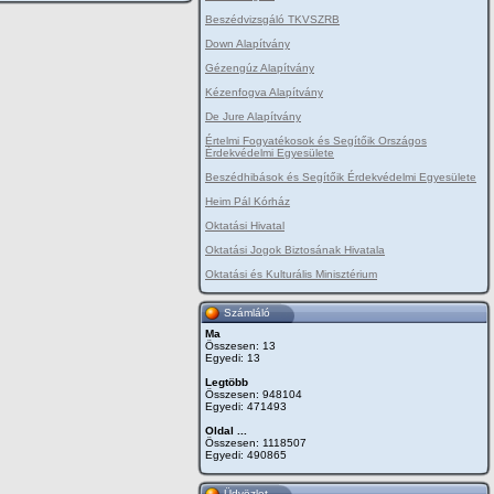
Beszédvizsgáló TKVSZRB
Down Alapítvány
Gézengúz Alapítvány
Kézenfogva Alapítvány
De Jure Alapítvány
Értelmi Fogyatékosok és Segítőik Országos
Érdekvédelmi Egyesülete
Beszédhibások és Segítőik Érdekvédelmi Egyesülete
Heim Pál Kórház
Oktatási Hivatal
Oktatási Jogok Biztosának Hivatala
Oktatási és Kulturális Minisztérium
Számláló
Ma
Összesen: 13
Egyedi: 13
Legtöbb
Összesen: 948104
Egyedi: 471493
Oldal ...
Összesen: 1118507
Egyedi: 490865
Üdvözlet