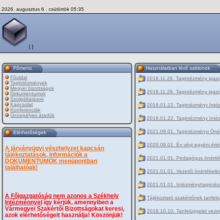
2026. augusztus 6 . csütörtök 05:35
[ ]
Főmenü
Használatban lévő sablonok
Főoldal
2018.11.26. Tagintézmény igazga
Tagintézmények
Megyei bizottságok
2018.11.26. Tagintézmény igazg
Dokumentumok
Szolgáltatások
Kapcsolat
2019.01.22. Tagintézmény Inté
Konferenciák
Ünnepélyes átadók
2019.01.22. Tagintézmény Inté
2021.09.01. Tagintézményi Öné
Elérhetőségek
2020.09.01. Év végi egyéni ért
A járványügyi vészhelyzet kapcsán
tájékoztatások, információk a
2021.01.01. Pedagógus önérték
DOKUMENTUMOK menüpontban
találhatóak!
2021.01.01. Vezetői önértékelé
2021.01.01. Intézmény/tagintéz
A Főigazgatóság nem azonos a Székhely
Tájékoztató szakértőnek tanfe
Intézménnyel
így kérjük, amennyiben a
Vármegyei Szakértői Bizottságokat keresi,
2018.10.10. Tanfelügyelet veze
azok elérhetőségeit használja! Köszönjük!