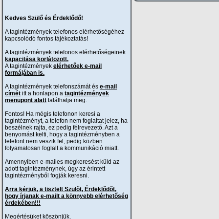
Kedves Szülő és Érdeklődő!
A tagintézmények telefonos elérhetőségéhez
kapcsolódó fontos tájékoztatás!
A tagintézmények telefonos elérhetőségeinek
kapacitása korlátozott.
A tagintézmények
elérhetőek e-mail
formájában is.
A tagintézmények telefonszámát és
e-mail
címét
itt a honlapon a
tagintézmények
menüpont alatt
találhatja meg.
Fontos! Ha mégis telefonon keresi a
tagintézményt, a telefon nem foglaltat jelez, ha
beszélnek rajta, ez pedig félrevezető. Azt a
benyomást kelti, hogy a tagintézményben a
telefont nem veszik fel, pedig közben
folyamatosan foglalt a kommunikáció miatt.
Amennyiben e-mailes megkeresést küld az
adott tagintézménynek, úgy az érintett
tagintézményből fogják keresni.
Arra kérjük, a tisztelt Szülőt, Érdeklődőt,
hogy írjanak e-mailt a könnyebb elérhetőség
érdekében!!!
Megértésüket köszönjük.