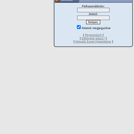
Felhasználónév:
Jelszó:
Adatok megjegyzése
[
Regisztráció
]
[
Elfelejtett jelszó?
]
[
Aktiváló Email Újraküldése
]