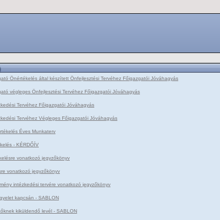
tó Önértékelés által készített Önfejlesztési Tervéhez Főigazgatói Jóváhagyás
ató végleges Önfejlesztési Tervéhez Főigazgatói Jóváhagyás
zkedési Tervéhez Főigazgatói Jóváhagyás
zkedési Tervéhez Végleges Főigazgatói Jóváhagyás
rtékelés Éves Munkaterv
ékelés - KÉRDŐÍV
elésre vonatkozó jegyzőkönyv
sre vonatkozó jegyzőkönyv
mény intézkedési tervére vonatkozó jegyzőkönyv
lügyelet kapcsán - SABLON
tőknek kiküldendő levél - SABLON