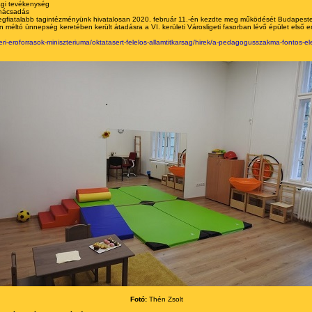
sági tevékenység
anácsadás
egfiatalabb tagintézményünk hivatalosan 2020. február 11.-én kezdte meg működését Budapest
 méltó ünnepség keretében került átadásra a VI. kerületi Városligeti fasorban lévő épület első emel
i-eroforrasok-miniszteriuma/oktatasert-felelos-allamtitkarsag/hirek/a-pedagogusszakma-fontos-el
Fotó:
Thén Zsolt