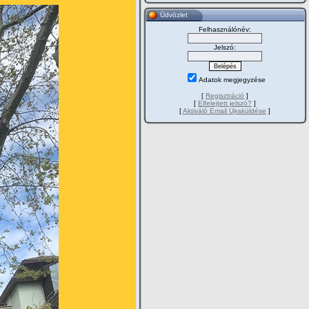
Üdvözlet
Felhasználónév:
Jelszó:
Adatok megjegyzése
[
Regisztráció
]
[
Elfelejtett jelszó?
]
[
Aktiváló Email Újraküldése
]