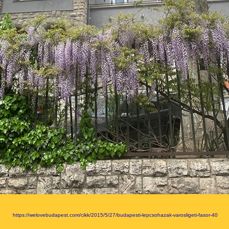
https://welovebudapest.com/cikk/2015/5/27/budapesti-lepcsohazak-varosligeti-fasor-40