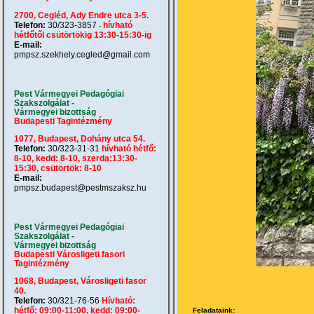
2700, Cegléd, Ady Endre utca 3-5.
Telefon:
30/323-3857
hívható
-
hétfőtől csütörtökig 13:30-15:30-ig
E-mail:
pmpsz.szekhely.cegled@gmail.com
Pest Vármegyei Pedagógiai
Szakszolgálat -
Vármegyei bizottság
Budapesti Tagintézmény
1077, Budapest, Dohány utca 54.
Telefon:
30/323-31-31
hívható hétfő:
8-10, kedd: 8-10, szerda:13:30-
15:30, csütörtök: 8-10
E-mail:
pmpsz.budapest@pestmszaksz.hu
Pest Vármegyei Pedagógiai
Szakszolgálat -
Vármegyei bizottság
Budapesti Városligeti fasori
Tagintézmény
1068, Budapest, Városligeti fasor
40.
Telefon:
30/321-76-56
Hívható:
hétfő: 09:00-11:00, kedd: 09:00-
Feladataink: