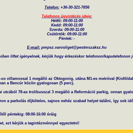
Telefon:
+36-30-321-7656
Telefonos ügyintézés ideje:
Hétfő: 09:00-11:00
Kedd: 09:00-11:00
Szerda: 09:00-11:00
Csütörtök: 09:00-11:00
Péntek: -
E-mail:
pmpsz.varosliget@pestmszaksz.hu
ben liftet igényelnek, kérjük hogy érkezéskor telefonon/kaputelefonon j
6-os villamossal 1 megálló az Oktogonig, utána M1-es metróval (Kisföldal
nnan a Bencúr közön gyalogosan (5 perc).
i utcából 78-as trolibusszal 3 megálló a Reformáció parkig, onnan gyalo
ron a parkolás díjköteles, sajnos nehéz szabad helyet találni, így sok idő
től péntekig: 08:00-16:00 óráig
het, ezt kérjük a tagintézménnyel egyeztetni!