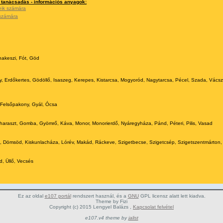
i tanácsadás - információs anyagok:
leik számára
 számára
akeszi, Fót, Göd
, Erdőkertes, Gödöllő, Isaszeg, Kerepes, Kistarcsa, Mogyoród, Nagytarcsa, Pécel, Szada, Vácsz
Felsőpakony, Gyál, Ócsa
araszt, Gomba, Gyömrő, Káva, Monor, Monorierdő, Nyáregyháza, Pánd, Péteri, Pilis, Vasad
, Dömsöd, Kiskunlacháza, Lórév, Makád, Ráckeve, Szigetbecse, Szigetcsép, Szigetszentmárton, 
d, Üllő, Vecsés
Ez az oldal
e107 portál
rendszert használ, és a
GNU
GPL licensz alatt lett kiadva.
Theme by Fizi
Copyright (c) 2015 Lengyel Balázs ,
Kapcsolat felvétel
e107.v4 theme by
jalist