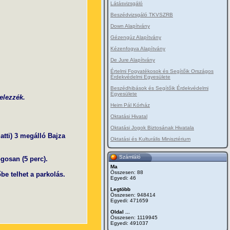
Látásvizsgáló
Beszédvizsgáló TKVSZRB
Down Alapítvány
Gézengúz Alapítvány
Kézenfogva Alapítvány
De Jure Alapítvány
Értelmi Fogyatékosok és Segítőik Országos
Érdekvédelmi Egyesülete
Beszédhibások és Segítőik Érdekvédelmi
Egyesülete
elezzék.
Heim Pál Kórház
Oktatási Hivatal
Oktatási Jogok Biztosának Hivatala
atti) 3 megálló Bajza
Oktatási és Kulturális Minisztérium
Számláló
gosan (5 perc).
Ma
Összesen: 88
be telhet a parkolás.
Egyedi: 46
Legtöbb
Összesen: 948414
Egyedi: 471659
Oldal ...
Összesen: 1119945
Egyedi: 491037