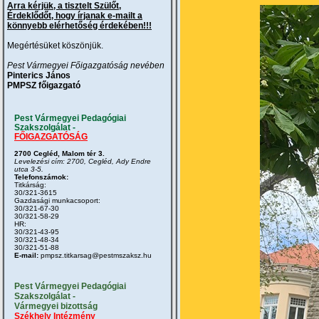
Arra kérjük, a tisztelt Szülőt,
Érdeklődőt, hogy írjanak e-mailt a
könnyebb elérhetőség érdekében!!!
Megértésüket köszönjük.
Pest Vármegyei Főigazgatóság nevében
Pinterics János
PMPSZ főigazgató
Pest Vármegyei Pedagógiai
Szakszolgálat -
FŐIGAZGATÓSÁG
2700 Cegléd, Malom tér 3.
Levelezési cím: 2700, Cegléd, Ady Endre
utca 3-5.
Telefonszámok:
Titkárság:
30/321-3615
Gazdasági munkacsoport:
30/321-67-30
30/321-58-29
HR:
30/321-43-95
30/321-48-34
30/321-51-88
E-mail:
pmpsz.titkarsag@pestmszaksz.hu
Pest Vármegyei Pedagógiai
Szakszolgálat -
Vármegyei bizottság
Székhely Intézmény