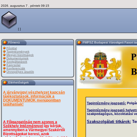
2026. augusztus 7 . péntek 09:15
[ ]
Főmenü
PMPSZ Budapest Városligeti Fasori t
Főoldal
Tagintézmények
Megyei bizottságok
Dokumentumok
Szolgáltatások
Kapcsolat
Konferenciák
Ünnepélyes átadók
Elérhetőségek
A járványügyi vészhelyzet kapcsán
tájékoztatások, információk a
DOKUMENTUMOK menüpontban
Tagintézmény-igazgató:
Polgár
találhatóak!
Tagintézmény-igazgató helyett
szakpedagógus, közoktatási ve
Szakszolgálati titkárok:
Tem
A Főigazgatóság nem azonos a
Székhely Intézménnyel
így kérjük,
amennyiben a Vármegyei Szakértői
Bizottságokat keresi, azok