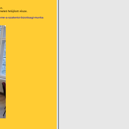
en.
eti felújított része.
eme-a-szakertoi-bizottsagi-munka