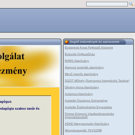
Segítő intézmények és szervezetek
Budapesti Korai Fejlesztő Központ
Buborék Fejlesztőház
BHRG Alapítvány
Alapozó terápiák alapítvány
Menő manók alapítvány
DSZIT Műhely (Szenzoros Integrációs Terápia)
Dévény Anna Alapítvány
Autizmus Alapítvány
Autisták Országos Szövetsége
dagógus
Autisták Érdekvédelmi Egyesülete
edagógia szakos tanár és
Fimota Központ Viselkedésterápiás
Gyermekrendelő
ADHD Magyarország Alapítvány
Mozgásvizsgáló TKVSZRB