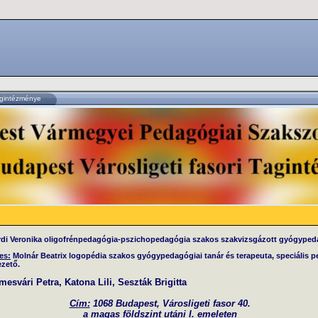
agintézménye
di Veronika oligofrénpedagógia-pszichopedagógia szakos szakvizsgázott gyógype
es:
Molnár Beatrix logopédia szakos gyógypedagógiai tanár és terapeuta, speciális p
zető.
esvári Petra, Katona Lili, Seszták Brigitta
Cím:
1068 Budapest, Városligeti fasor 40.
a magas földszint utáni I. emeleten