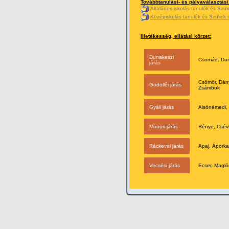
Továbbtanulási- és pályaválasztás
Általános iskolás tanulók és Szü
Középiskolás tanulók és Szüleik
Illetékesség, ellátási körzet:
Dunakeszi
Csomád, Dun
járás
Csömör, Dány
Gödöllői járás
Zsámbok
Gyáli járás
Alsónémedi, 
Monori járás
Bénye, Csévh
Ráckevei járás
Apaj, Áporka
Vecsési járás
Ecser, Magló