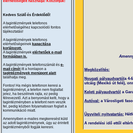
elérhetőségeit használja! Köszönjük!
Kedves Szülő és Érdeklődő!
A tagintézmények telefonos
elérhetőségéhez kapcsolódó fontos
tájékoztatás!
A tagintézmények telefonos
elérhetőségeinek
kapacitása
korlátozott.
A tagintézmények
elérhetőek e-mail
Amennyi
formájában is.
A tagintézmények telefonszámát és
e-
mail címét
itt a honlapon a
Megközelítés:
tagintézmények menüpont alatt
találhatja meg.
Nyugati pályaudvartól
a 4-
utcáig (Mexikó út felé), o
Fontos! Ha mégis telefonon keresi a
tagintézményt, a telefon nem foglaltat
Keleti pályaudvartól
a Gara
jelez, ha beszélnek rajta, ez pedig
félrevezető. Azt a benyomást kelti, hogy a
Autóval:
a Városligeti faso
tagintézményben a telefont nem veszik
fel, pedig közben folyamatosan foglalt a
kommunikáció miatt.
Ügyviteli nyitvatartás:
Hétfő
Amennyiben e-mailes megkeresést küld
az adott tagintézménynek, úgy az érintett
A rendelési idő ettől eltér
tagintézményből fogják keresni.