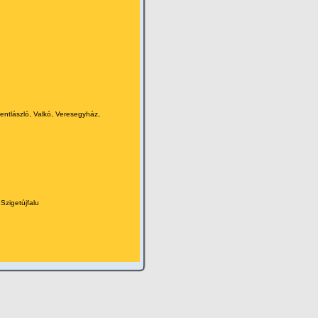
entlászló, Valkó, Veresegyház,
Szigetújfalu