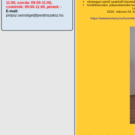
vármegyei szintű szakértői bizott
11:00, szerda: 09:00-11:00,
továbbtanulási, pályaválasztási t
csütörtök: 09:00-11:00, péntek: -
L
E-mail:
2020. március 03.-án
pmpsz.varosliget@pestmszaksz.hu
https://www.kormany.hu/hu/ember