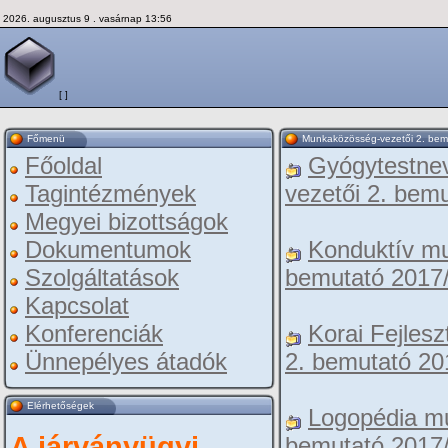
2026. augusztus 9 . vasárnap 13:56
[ ]
Főmenü
Munkaközösség-vezetői 2. bem
Főoldal
Gyógytestne
Tagintézmények
vezetői 2. bem
Megyei bizottságok
Dokumentumok
Konduktív mu
Szolgáltatások
bemutató 2017
Kapcsolat
Konferenciák
Korai Fejles
Ünnepélyes átadók
2. bemutató 20
Elérhetőségek
Logopédia m
A járványügyi
bemutató 2017