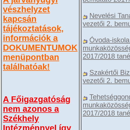
vészhelyzet
Nevelési Ta
kapcsán
vezetői 2. bem
tájékoztatások,
információk a
Óvoda-iskola
DOKUMENTUMOK
munkaközösség
2017/2018 tan
menüpontban
találhatóak!
Szakértői Bi
vezetői 2. bem
Tehetséggond
A Főigazgatóság
munkaközösség
nem azonos a
2017/2018 tan
Székhely
Intézménnyel
így