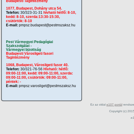
Budapesti Tagintézmény
1077, Budapest, Dohány utca 54.
Telefon:
30/323-31-31
hívható hétfő: 8-10,
kedd: 8-10, szerda:13:30-15:30,
csütörtök: 8-10
E-mail:
pmpsz.budapest@pestmszaksz.hu
Pest Vármegyei Pedagógiai
Szakszolgálat -
Vármegyei bizottság
Budapesti Városligeti fasori
Tagintézmény
1068, Budapest, Városligeti fasor 40.
Telefon:
30/321-76-56
Hívható: hétfő:
09:00-11:00, kedd: 09:00-11:00, szerda:
09:00-11:00, csütörtök: 09:00-11:00,
péntek: -
E-mail:
pmpsz.varosliget@pestmszaksz.hu
Ez az oldal
e107 portál
rendsze
Copyright (c) 201
e1