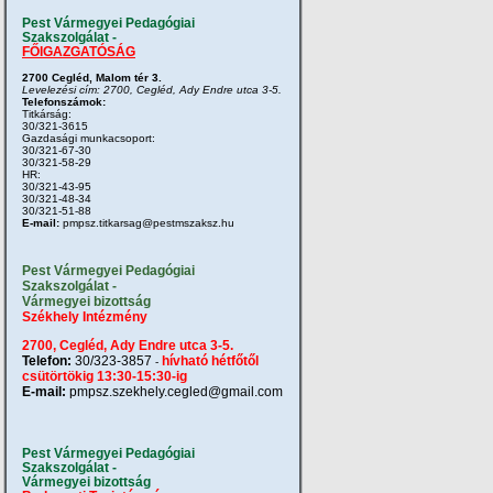
Pest Vármegyei Pedagógiai
Szakszolgálat -
FŐIGAZGATÓSÁG
2700 Cegléd, Malom tér 3.
Levelezési cím: 2700, Cegléd, Ady Endre utca 3-5.
Telefonszámok:
Titkárság:
30/321-3615
Gazdasági munkacsoport:
30/321-67-30
30/321-58-29
HR:
30/321-43-95
30/321-48-34
30/321-51-88
E-mail:
pmpsz.titkarsag@pestmszaksz.hu
Pest Vármegyei Pedagógiai
Szakszolgálat -
Vármegyei bizottság
Székhely Intézmény
2700, Cegléd, Ady Endre utca 3-5.
Telefon:
30/323-3857
hívható hétfőtől
-
csütörtökig 13:30-15:30-ig
E-mail:
pmpsz.szekhely.cegled@gmail.com
Pest Vármegyei Pedagógiai
Szakszolgálat -
Vármegyei bizottság