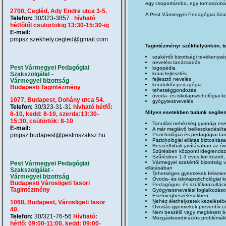
egy csoportszoba, egy tornaszoba á
2700, Cegléd, Ady Endre utca 3-5.
A Pest Vármegyei Pedagógiai Szaks
Telefon:
30/323-3857
hívható
-
hétfőtől csütörtökig 13:30-15:30-ig
E-mail:
pmpsz.szekhely.cegled@gmail.com
Tagintézményi székhelyünkön, tel
szakértői bizottsági tevékenysé
nevelési tanácsadás
Pest Vármegyei Pedagógiai
logopédia
korai fejlesztés
Szakszolgálat -
fejlesztő nevelés
Vármegyei bizottság
konduktív pedagógia
Budapesti Tagintézmény
tehetséggondozás
óvoda- és iskolapszichológiai k
1077, Budapest, Dohány utca 54.
gyógytestnevelés
Telefon:
30/323-31-31
hívható hétfő:
Milyen esetekben tudunk segíten
8-10, kedd: 8-10, szerda:13:30-
15:30, csütörtök: 8-10
Tanulási nehézség gyanúja eseté
E-mail:
A már meglévő beilleszkedési/t
Pszichológiai és pedagógiai t
pmpsz.budapest@pestmszaksz.hu
Pszichológiai ellátás biztosítása
Beszédhibák javításában az óv
Szűrésben központi idegrendsz
Szűrésben 1-3 éves kor között,
Vármegyei szakértői bizottság 
Pest Vármegyei Pedagógiai
ellátásában
Szakszolgálat -
Tehetséges gyermekek felisme
Vármegyei bizottság
Óvoda- és iskolapszichológiai 
Budapesti Városligeti fasori
Pedagógus- és szülőkonzultác
Tagintézmény
Gyógytestnevelési foglalkozá
Esetmegbeszélésekben
Nehéz élethelyzetek kezeléséb
1068, Budapest, Városligeti fasor
Óvodás gyermekek preventív cé
40.
Nem beszélő vagy megkésett b
Telefon:
30/321-76-56
Hívható:
Mozgáskoordinációs problémákk
hétfő: 09:00-11:00, kedd: 09:00-