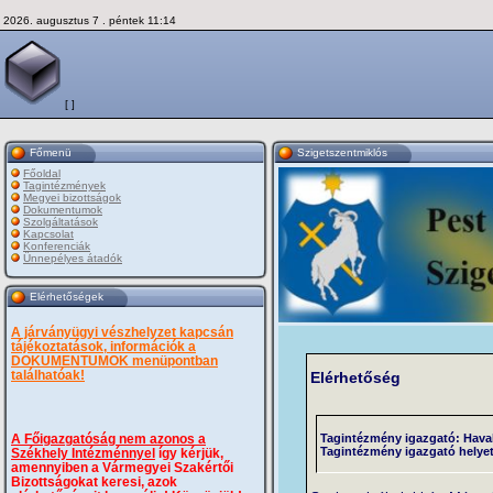
2026. augusztus 7 . péntek 11:14
[ ]
Főmenü
Szigetszentmiklós
Főoldal
Tagintézmények
Megyei bizottságok
Dokumentumok
Szolgáltatások
Kapcsolat
Konferenciák
Ünnepélyes átadók
Elérhetőségek
A járványügyi vészhelyzet kapcsán
tájékoztatások, információk a
DOKUMENTUMOK menüpontban
találhatóak!
Elérhetőség
Tagintézmény igazgató: Hava
A Főigazgatóság nem azonos a
Tagintézmény igazgató helyet
Székhely Intézménnyel
így kérjük,
amennyiben a Vármegyei Szakértői
Bizottságokat keresi, azok