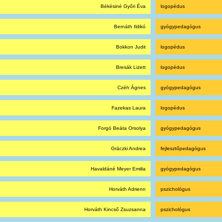
Békésiné Győri Éva
logopédus
Bernáth Ildikó
gyógypedagógus
Bokkon Judit
logopédus
Bresák Lizett
logopédus
Czéh Ágnes
gyógypedagógus
Fazekas Laura
logopédus
Forgó Beáta Orsolya
gyógypedagógus
Gráczki Andrea
fejlesztőpedagógus
Havaldáné Meyer Emilia
gyógypedagógus
Horváth Adrienn
pszichológus
Horváth Kincső Zsuzsanna
pszichológus