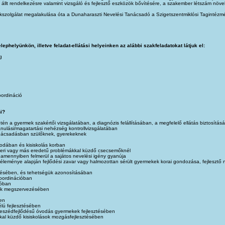
llt rendelkezésre valamint vizsgáló és fejlesztő eszközök bővítésére, a szakember létszám növelé
zolgálat megalakulása óta a Dunaharaszti Nevelési Tanácsadó a Szigetszentmiklósi Tagintézmén
ephelyünkön, illetve feladat-ellátási helyeinken az alábbi szakfeladatokat látjuk el:
g
oordináció
i?
n a gyermek szakértői vizsgálatában, a diagnózis felállításában, a megfelelő ellátás biztosításá
anulási/magatartási nehézség kontrollvizsgálatában
anácsadásban szülőknek, gyerekeknek
odában és kisiskolás korban
eri vagy más eredetű problémákkal küzdő csecsemőknél
 amennyiben felmerül a sajátos nevelési igény gyanúja
véleménye alapján fejlődési zavar vagy halmozottan sérült gyermekek korai gondozása, fejlesztő
résében, és tehetségük azonosításában
koordinációban
ióban
sok megszervezésében
en
lú fejlesztésében
eszédfejlődésű óvodás gyermekek fejlesztésében
al küzdő kisiskolások mozgásfejlesztésében