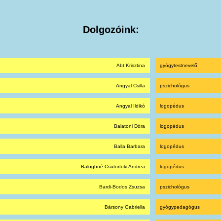
Dolgozóink:
Abt Krisztina
gyógytestnevelő
Angyal Csilla
pszichológus
Angyal Ildikó
logopédus
Balatoni Dóra
logopédus
Balla Barbara
logopédus
Baloghné Csütörtöki Andrea
logopédus
Bardi-Bodos Zsuzsa
pszichológus
Bársony Gabriella
gyógypedagógus