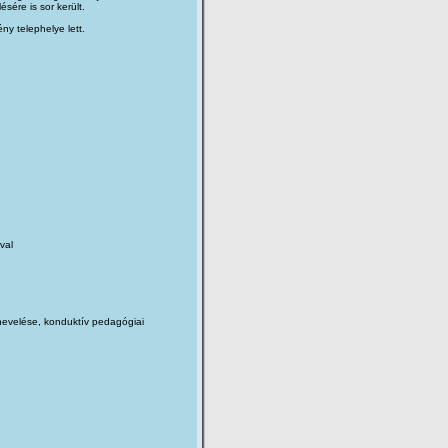
sére is sor került.
y telephelye lett.
val
 nevelése, konduktív pedagógiai