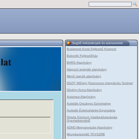
Segítő intézmények és szervezetek
Budapesti Korai Fejlesztő Központ
Buborék Fejlesztőház
BHRG Alapítvány
Alapozó terápiák alapítvány
Menő manók alapítvány
DSZIT Műhely (Szenzoros Integrációs Terápia)
Dévény Anna Alapítvány
Autizmus Alapítvány
Autisták Országos Szövetsége
Autisták Érdekvédelmi Egyesülete
Fimota Központ Viselkedésterápiás
Gyermekrendelő
ADHD Magyarország Alapítvány
Mozgásvizsgáló TKVSZRB