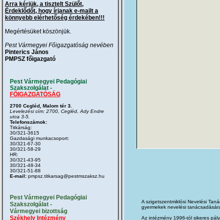
Arra kérjük, a tisztelt Szülőt,
Érdeklődőt, hogy írjanak e-mailt a
könnyebb elérhetőség érdekében!!!
Megértésüket köszönjük.
Pest Vármegyei Főigazgatóság nevében
Pinterics János
PMPSZ főigazgató
Pest Vármegyei Pedagógiai
Szakszolgálat -
FŐIGAZGATÓSÁG
2700 Cegléd, Malom tér 3.
Levelezési cím: 2700, Cegléd, Ady Endre
utca 3-5.
Telefonszámok:
Titkárság:
30/321-3615
Gazdasági munkacsoport:
30/321-67-30
30/321-58-29
HR:
30/321-43-95
30/321-48-34
30/321-51-88
E-mail:
pmpsz.titkarsag@pestmszaksz.hu
Pest Vármegyei Pedagógiai
A szigetszentmiklósi Nevelési Tan
Szakszolgálat -
gyermekek nevelési tanácsadására 
Vármegyei bizottság
Székhely Intézmény
Az intézmény 1996-tól sikeres pályá