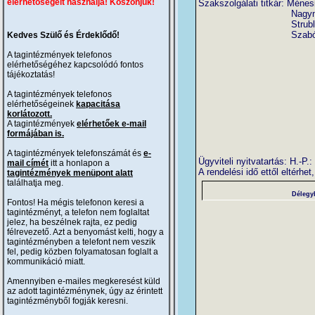
elérhetőségeit használja! Köszönjük!
Szakszolgálati titkár: Ménes
Nagyné Szán
Strublicsné
Szabóné Wach
Kedves Szülő és Érdeklődő!
A tagintézmények telefonos
elérhetőségéhez kapcsolódó fontos
tájékoztatás!
A tagintézmények telefonos
elérhetőségeinek
kapacitása
korlátozott.
A tagintézmények
elérhetőek e-mail
formájában is.
A tagintézmények telefonszámát és
e-
Ügyviteli nyitvatartás: H.-P.
mail címét
itt a honlapon a
A rendelési idő ettől eltérhe
tagintézmények menüpont alatt
találhatja meg.
Délegyh
Fontos! Ha mégis telefonon keresi a
tagintézményt, a telefon nem foglaltat
jelez, ha beszélnek rajta, ez pedig
félrevezető. Azt a benyomást kelti, hogy a
tagintézményben a telefont nem veszik
fel, pedig közben folyamatosan foglalt a
kommunikáció miatt.
Amennyiben e-mailes megkeresést küld
az adott tagintézménynek, úgy az érintett
tagintézményből fogják keresni.