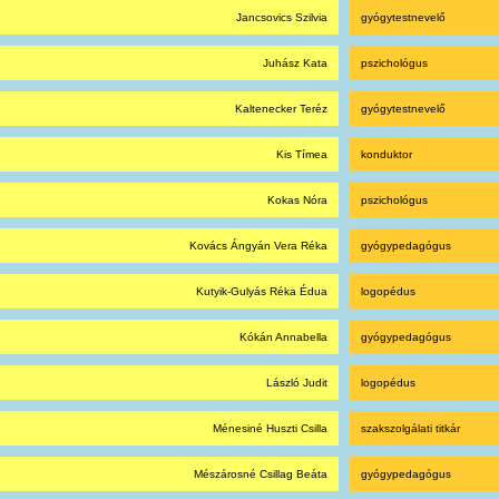
Jancsovics Szilvia
gyógytestnevelő
Juhász Kata
pszichológus
Kaltenecker Teréz
gyógytestnevelő
Kis Tímea
konduktor
Kokas Nóra
pszichológus
Kovács Ángyán Vera Réka
gyógypedagógus
Kutyik-Gulyás Réka Édua
logopédus
Kókán Annabella
gyógypedagógus
László Judit
logopédus
Ménesiné Huszti Csilla
szakszolgálati titkár
Mészárosné Csillag Beáta
gyógypedagógus