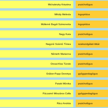
Michaletzky Krisztina
pszichológus
Mihály Melinda
logopédus
Müllerné Bagdi Szimonetta
logopédus
Nagy Kata
pszichológus
Nagyné Szántó Tímea
szakszolgálati titkár
Németh Marianna
pszichológus
Oroszi-Kiss Tünde
pszichológus
Gráber-Papp Dorottya
gyógypedagógus
Pataki Mónika
pszichológus
Páczainé Mészáros Csilla
gyógypedagógus
Rácz András
pszichológus