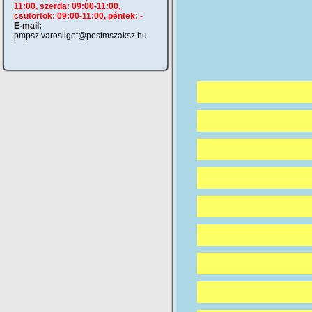
11:00, szerda: 09:00-11:00,
csütörtök: 09:00-11:00, péntek: -
E-mail:
pmpsz.varosliget@pestmszaksz.hu