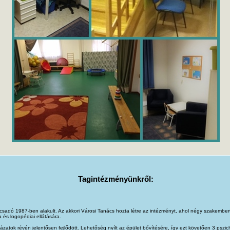
Tagintézményünkről:
ácsadó 1987-ben alakult. Az akkori Városi Tanács hozta létre az intézményt, ahol négy szakember
és logopédiai ellátására.
zatok révén jelentősen fejlődött. Lehetőség nyílt az épület bővítésére, így ezt követően 3 pszicho