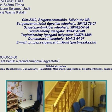
iné Huszti Csilla
tó Tímea
 Solymosi Judit
a Katalin
Cím:2310, Szigetszentmiklós, Kálvin tér 4/B.
Szigetszentmiklósi ügyviteli telephely: 30/442-76-07
Szigetszentmiklósi telephely: 30/442-57-94
Tagintézmény igazgató: 30/441-45-48
Tagintézmény igazgató helyettes: 30/878-1388
Dunaharaszti telephely: 30/442-64-07
E-mail: pmpsz.szigetszentmiklos@pestmszaksz.hu
: 08:00-16:00
t, ezt kérjük a tagintézménnyel egyeztetni!
Ellátási körzetünk:
áza, Dunaharaszti, Dunavarsány, Halásztelek, Majosháza, Szigethalom, Szigetszentmiklós, Takson