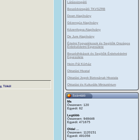
Látásvizsgáló
Beszédvizsgáló TKVSZRB
Down Alapítvány
Gézengúz Alapítvány
Kézenfogva Alapítvány
De Jure Alapítvány
Értelmi Fogyatékosok és Segítőik Országos
Érdekvédelmi Egyesülete
Beszédhibások és Segítőik Érdekvédelmi
Egyesülete
Heim Pál Kórház
Oktatási Hivatal
Oktatási Jogok Biztosának Hivatala
Oktatási és Kulturális Minisztérium
y, Tököl
Számláló
Ma
Összesen: 120
Egyedi: 62
Legtöbb
Összesen: 948446
Egyedi: 471675
Oldal ...
Összesen: 1120151
Egyedi: 491056