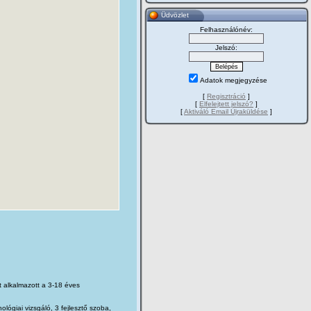
Üdvözlet
Felhasználónév:
Jelszó:
Adatok megjegyzése
[
Regisztráció
]
[
Elfelejtett jelszó?
]
[
Aktiváló Email Újraküldése
]
t alkalmazott a 3-18 éves
lógiai vizsgáló, 3 fejlesztő szoba,